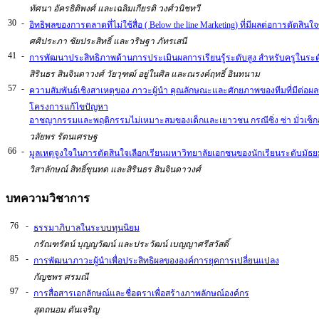
ทัศนา อัครธิติพงศ์ และเฉลิมเกียรติ วงศ์วนิชทวี
30
-
อิทธิพลของการตลาดที่ไม่ใช้สื่อ ( Below the line Marketing) ที่มีผลต่อการตัด
ศศิประภา ชัยประสิทธิ์ และวริษฐา ภัทรเสนี
41
-
การพัฒนาประสิทธิภาพด้านการประเมินผลการเรียนรู้ระดับสูง สำหรับครูในระดั
สิรินธร สินจินดาวงศ์ วัยวุฑฒ์ อยู่ในศิล และณรงค์ฤทธิ์ อินทนาม
57
-
ความสัมพันธ์เชิงสาเหตุของ ภาวะผู้นำ คุณลักษณะและศักยภาพของทีมที่มีต่อผล
โครงการแก้ไขปัญหา
อาชญากรรมและพฤติกรรมไม่เหมาะสมของเด็กและเยาวชน กรณีซิ่ง ซ่า มั่วเซ็กส
วลัยพร รัตนเศรษฐ
66
-
มูลเหตุจูงใจในการตัดสินใจเลือกเรียนมหาวิทยาลัยเอกชนของนักเรียนระดับ
วิสาลักษณ์ สิทธิ์ขุนทด และสิรินธร สินจินดาวงศ์
บทความวิชาการ
76
-
ธรรมาภิบาลในระบบทุนนิยม
กรัณฑรัตน์ บุญญวัฒน์ และประวัฒน์ เบญญาศรีสวัสดิ์
85
-
การพัฒนาภาวะผู้นำเพื่อประสิทธิผลขององค์การยุคการเปลี่ยนแปลง
กัญชพร ศรมณี
97
-
การสื่อสารเอกลักษณ์และชื่อตราเพื่อสร้างภาพลักษณ์องค์กร
สุดถนอม ตันเจริญ