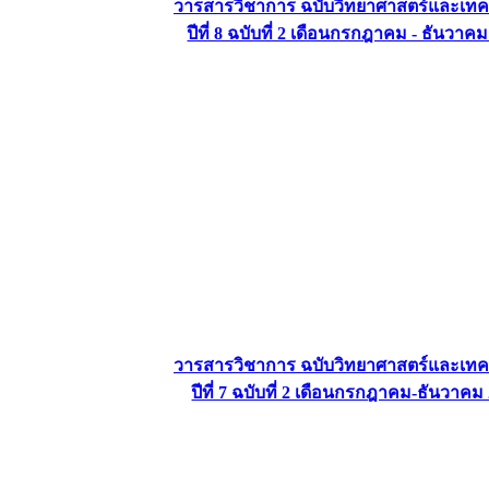
วารสารวิชาการ ฉบับวิทยาศาสตร์และเทค
ปีที่ 8 ฉบับที่ 2 เดือนกรกฎาคม - ธันวาค
วารสารวิชาการ ฉบับวิทยาศาสตร์และเทค
ปีที่ 7 ฉบับที่ 2 เดือนกรกฎาคม-ธันวาคม