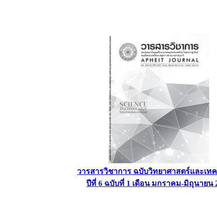
วารสารวิชาการ ฉบับวิทยาศาสตร์และเทค
ปีที่ 6 ฉบับที่ 1 เดือน มกราคม-มิถุนายน