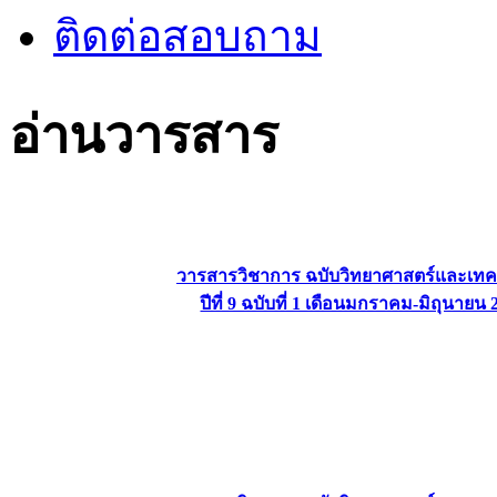
ติดต่อสอบถาม
อ่านวารสาร
วารสารวิชาการ ฉบับวิทยาศาสตร์และเทค
ปีที่ 9 ฉบับที่ 1 เดือนมกราคม-มิถุนายน 