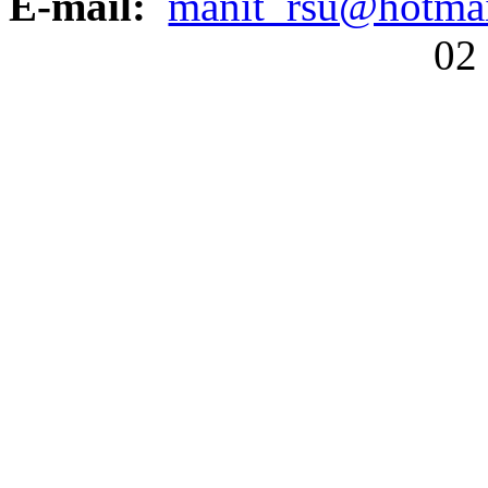
E-mail:
manit_rsu@hotma
02