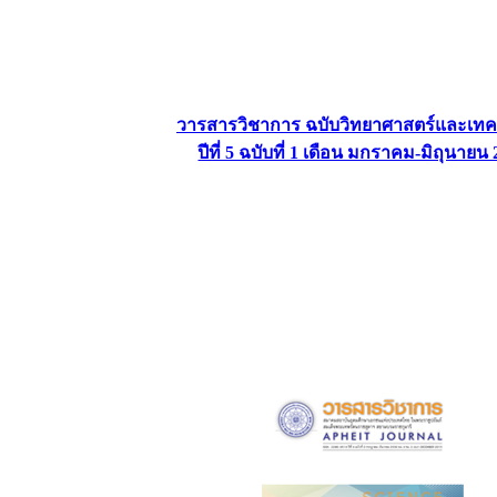
วารสารวิชาการ ฉบับวิทยาศาสตร์และเทค
ปีที่ 5 ฉบับที่ 1 เดือน มกราคม-มิถุนายน